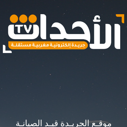
موقـع الجريـدة قيـد الصيانـة