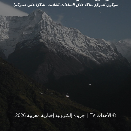
سيكون الموقع متاحًا خلال الساعات القادمة. شكرًا على صبركم!
© الأحداث TV | جريدة إلكترونية إخبارية مغربية 2026