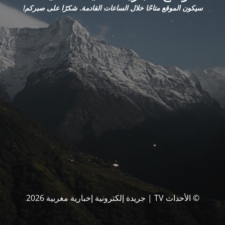
سيكون الموقع متاحًا خلال الساعات القادمة. شكرًا على صبركم!
© الأحداث TV | جريدة إلكترونية إخبارية مغربية 2026