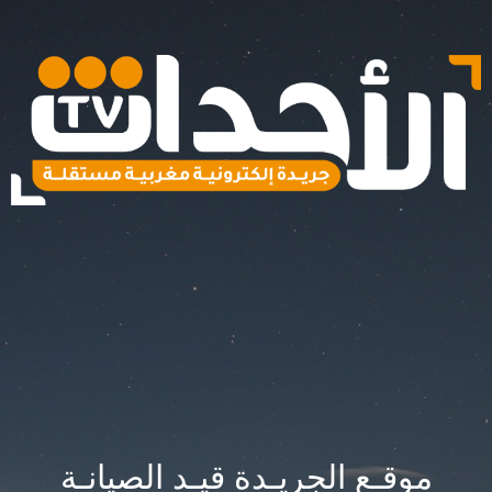
موقـع الجريـدة قيـد الصيانـة