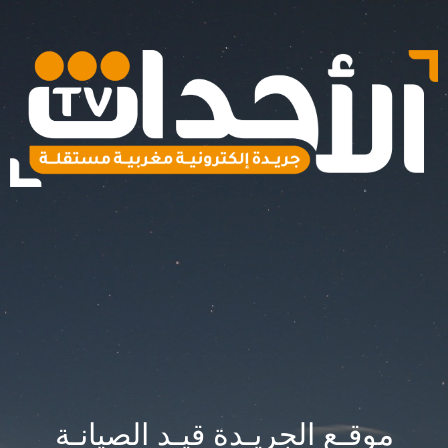
موقـع الجريـدة قيـد الصيانـة