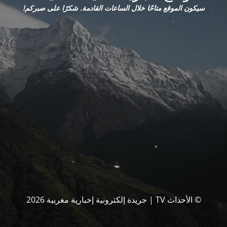
سيكون الموقع متاحًا خلال الساعات القادمة. شكرًا على صبركم!
© الأحداث TV | جريدة إلكترونية إخبارية مغربية 2026