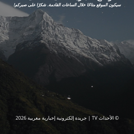
سيكون الموقع متاحًا خلال الساعات القادمة. شكرًا على صبركم!
© الأحداث TV | جريدة إلكترونية إخبارية مغربية 2026