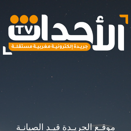
موقـع الجريـدة قيـد الصيانـة