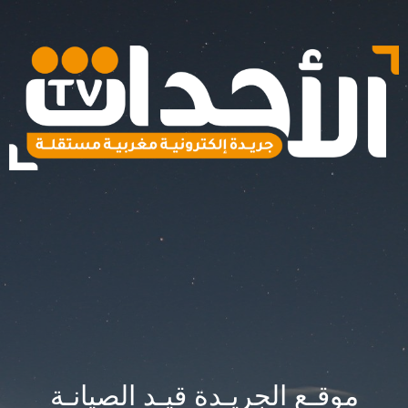
موقـع الجريـدة قيـد الصيانـة