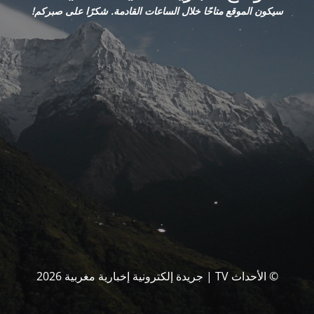
سيكون الموقع متاحًا خلال الساعات القادمة. شكرًا على صبركم!
© الأحداث TV | جريدة إلكترونية إخبارية مغربية 2026