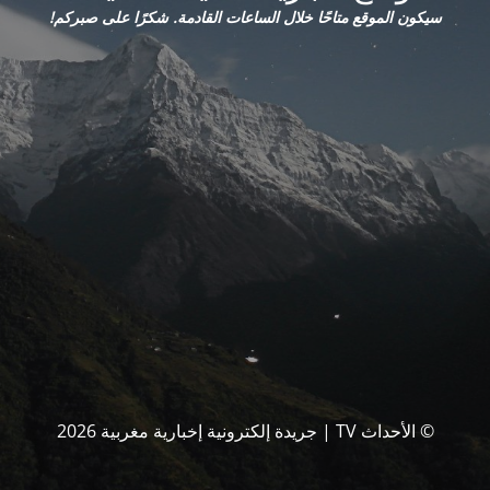
سيكون الموقع متاحًا خلال الساعات القادمة. شكرًا على صبركم!
© الأحداث TV | جريدة إلكترونية إخبارية مغربية 2026