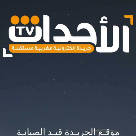
موقـع الجريـدة قيـد الصيانـة