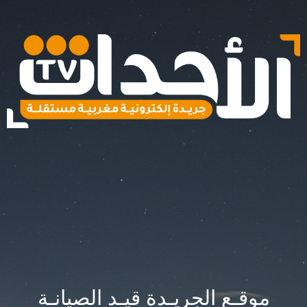
موقـع الجريـدة قيـد الصيانـة