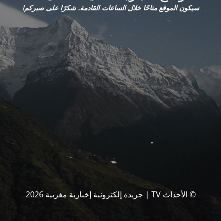
سيكون الموقع متاحًا خلال الساعات القادمة. شكرًا على صبركم!
© الأحداث TV | جريدة إلكترونية إخبارية مغربية 2026