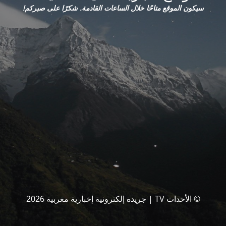
سيكون الموقع متاحًا خلال الساعات القادمة. شكرًا على صبركم!
© الأحداث TV | جريدة إلكترونية إخبارية مغربية 2026