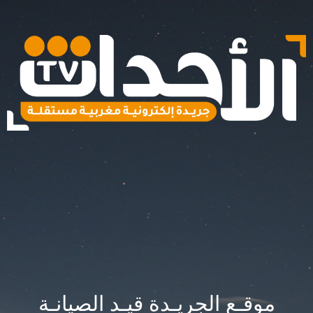
موقـع الجريـدة قيـد الصيانـة