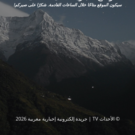
سيكون الموقع متاحًا خلال الساعات القادمة. شكرًا على صبركم!
© الأحداث TV | جريدة إلكترونية إخبارية مغربية 2026