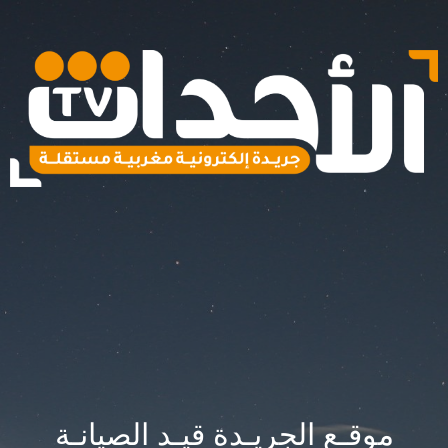
موقـع الجريـدة قيـد الصيانـة