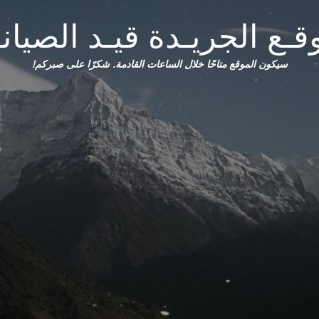
قـع الجريـدة قيـد الصيانـ
سيكون الموقع متاحًا خلال الساعات القادمة. شكرًا على صبركم!