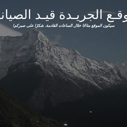
قـع الجريـدة قيـد الصيانـ
سيكون الموقع متاحًا خلال الساعات القادمة. شكرًا على صبركم!