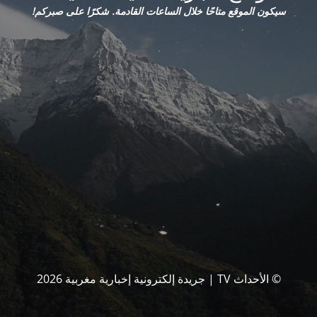
سيكون الموقع متاحًا خلال الساعات القادمة. شكرًا على صبركم!
© الأحداث TV | جريدة إلكترونية إخبارية مغربية 2026