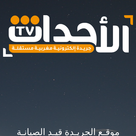
موقـع الجريـدة قيـد الصيانـة