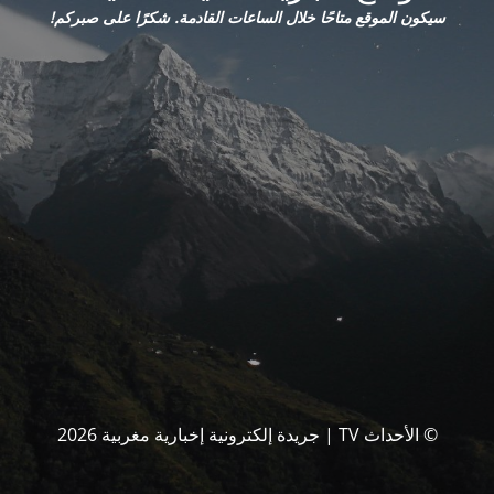
سيكون الموقع متاحًا خلال الساعات القادمة. شكرًا على صبركم!
© الأحداث TV | جريدة إلكترونية إخبارية مغربية 2026