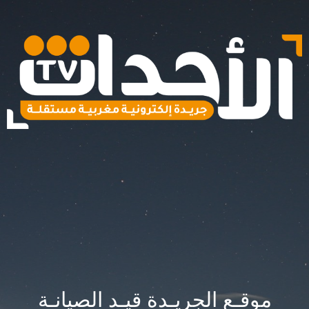
موقـع الجريـدة قيـد الصيانـة