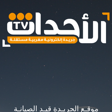
موقـع الجريـدة قيـد الصيانـة