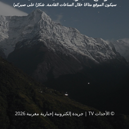
سيكون الموقع متاحًا خلال الساعات القادمة. شكرًا على صبركم!
© الأحداث TV | جريدة إلكترونية إخبارية مغربية 2026