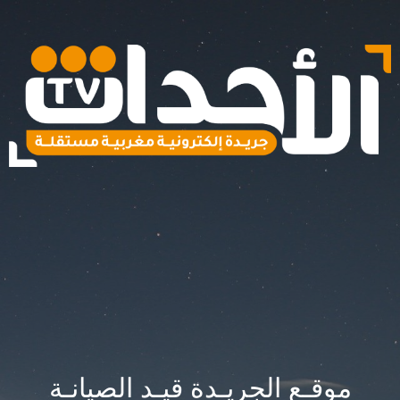
موقـع الجريـدة قيـد الصيانـة