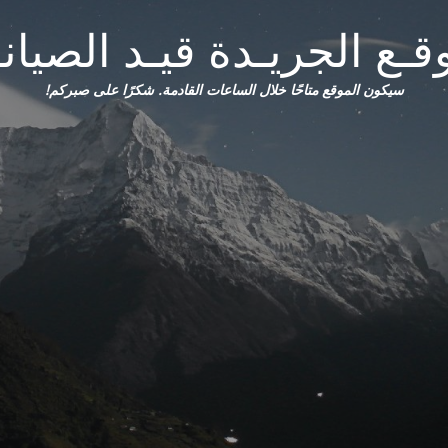
قـع الجريـدة قيـد الصيانـ
سيكون الموقع متاحًا خلال الساعات القادمة. شكرًا على صبركم!