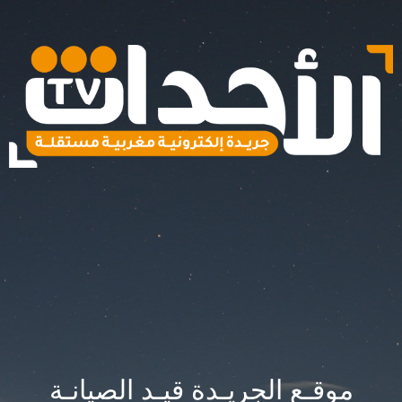
موقـع الجريـدة قيـد الصيانـة