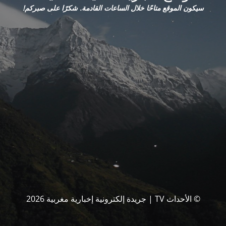
سيكون الموقع متاحًا خلال الساعات القادمة. شكرًا على صبركم!
© الأحداث TV | جريدة إلكترونية إخبارية مغربية 2026