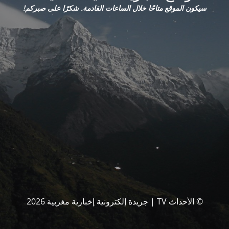
سيكون الموقع متاحًا خلال الساعات القادمة. شكرًا على صبركم!
© الأحداث TV | جريدة إلكترونية إخبارية مغربية 2026