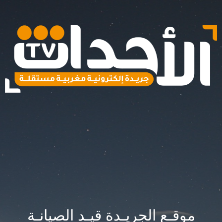
موقـع الجريـدة قيـد الصيانـة