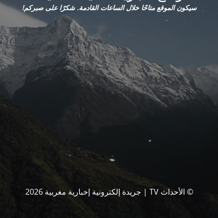
سيكون الموقع متاحًا خلال الساعات القادمة. شكرًا على صبركم!
© الأحداث TV | جريدة إلكترونية إخبارية مغربية 2026