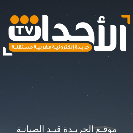
موقـع الجريـدة قيـد الصيانـة