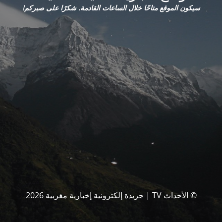
سيكون الموقع متاحًا خلال الساعات القادمة. شكرًا على صبركم!
© الأحداث TV | جريدة إلكترونية إخبارية مغربية 2026