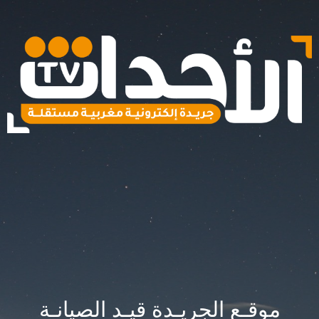
موقـع الجريـدة قيـد الصيانـة