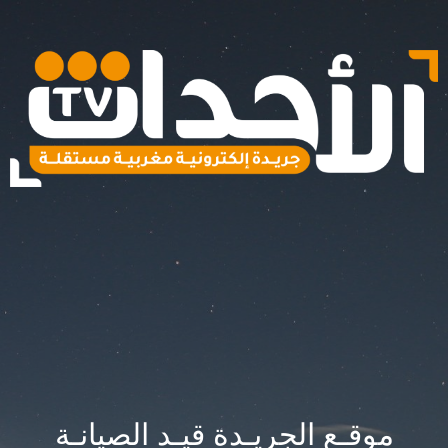
موقـع الجريـدة قيـد الصيانـة