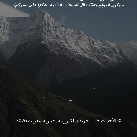
سيكون الموقع متاحًا خلال الساعات القادمة. شكرًا على صبركم!
© الأحداث TV | جريدة إلكترونية إخبارية مغربية 2026