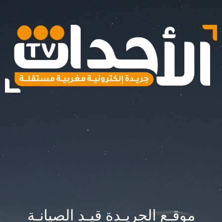
موقـع الجريـدة قيـد الصيانـة