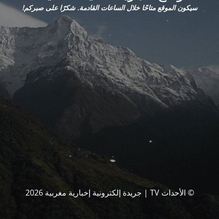
سيكون الموقع متاحًا خلال الساعات القادمة. شكرًا على صبركم!
© الأحداث TV | جريدة إلكترونية إخبارية مغربية 2026