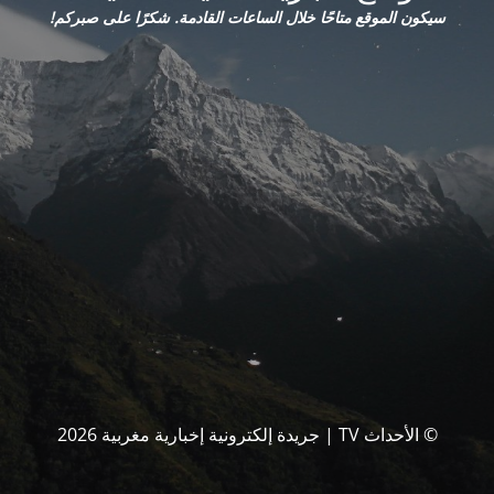
سيكون الموقع متاحًا خلال الساعات القادمة. شكرًا على صبركم!
© الأحداث TV | جريدة إلكترونية إخبارية مغربية 2026