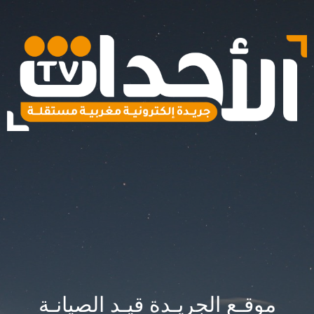
موقـع الجريـدة قيـد الصيانـة