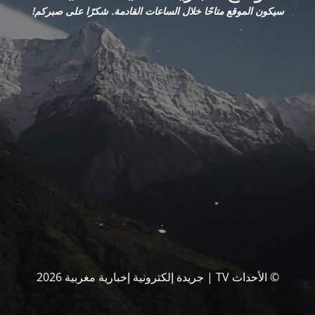
سيكون الموقع متاحًا خلال الساعات القادمة. شكرًا على صبركم!
© الأحداث TV | جريدة إلكترونية إخبارية مغربية 2026