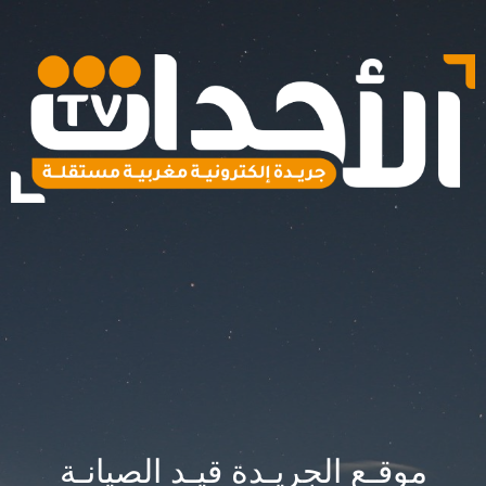
موقـع الجريـدة قيـد الصيانـة