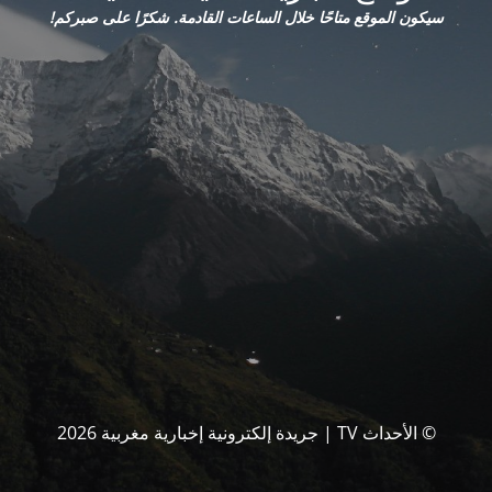
سيكون الموقع متاحًا خلال الساعات القادمة. شكرًا على صبركم!
© الأحداث TV | جريدة إلكترونية إخبارية مغربية 2026