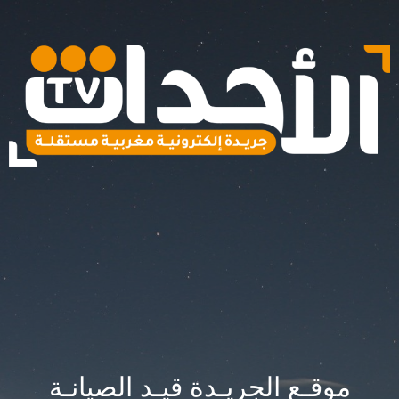
موقـع الجريـدة قيـد الصيانـة