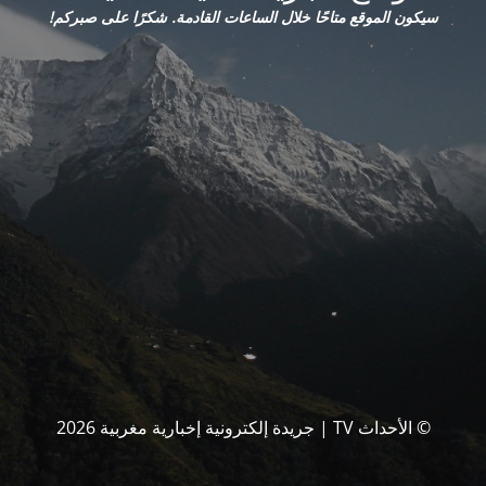
سيكون الموقع متاحًا خلال الساعات القادمة. شكرًا على صبركم!
© الأحداث TV | جريدة إلكترونية إخبارية مغربية 2026