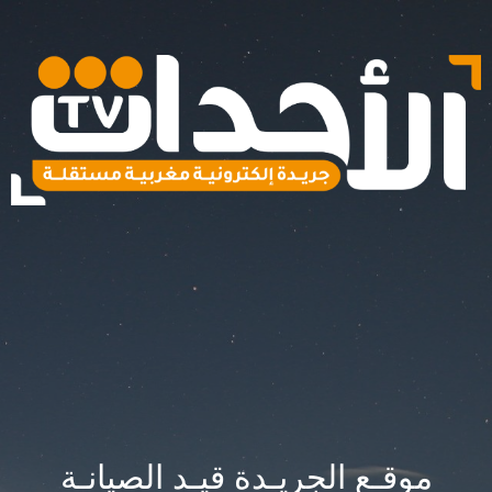
موقـع الجريـدة قيـد الصيانـة