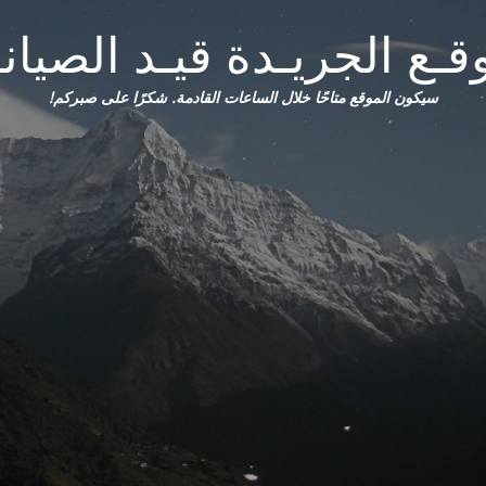
قـع الجريـدة قيـد الصيانـ
سيكون الموقع متاحًا خلال الساعات القادمة. شكرًا على صبركم!