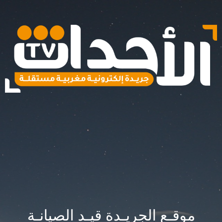
موقـع الجريـدة قيـد الصيانـة