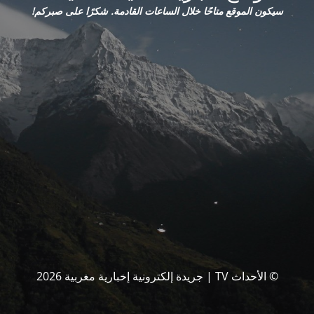
سيكون الموقع متاحًا خلال الساعات القادمة. شكرًا على صبركم!
© الأحداث TV | جريدة إلكترونية إخبارية مغربية 2026