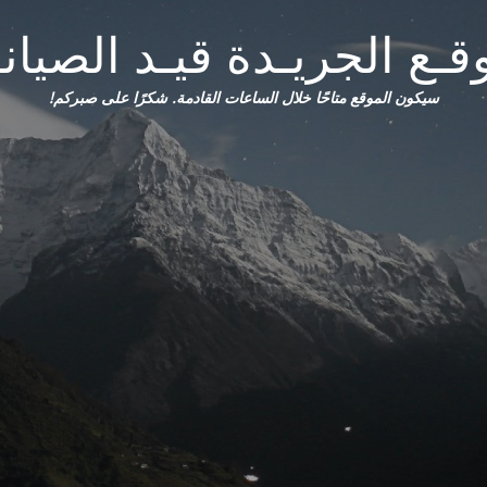
قـع الجريـدة قيـد الصيانـ
سيكون الموقع متاحًا خلال الساعات القادمة. شكرًا على صبركم!