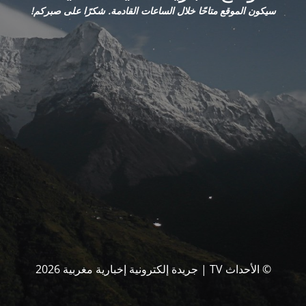
سيكون الموقع متاحًا خلال الساعات القادمة. شكرًا على صبركم!
© الأحداث TV | جريدة إلكترونية إخبارية مغربية 2026