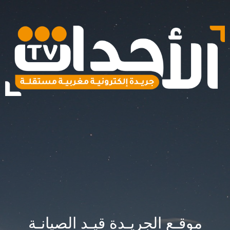
موقـع الجريـدة قيـد الصيانـة