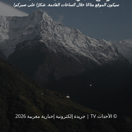
سيكون الموقع متاحًا خلال الساعات القادمة. شكرًا على صبركم!
© الأحداث TV | جريدة إلكترونية إخبارية مغربية 2026