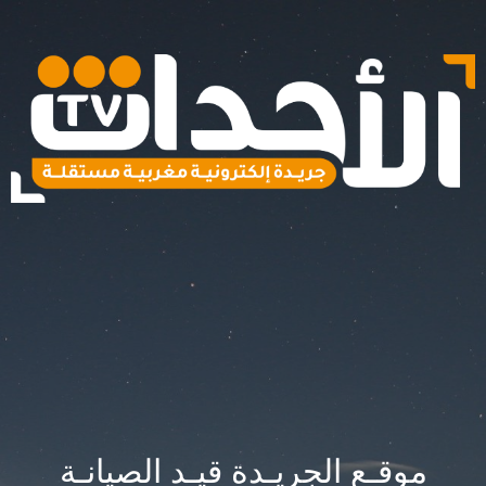
موقـع الجريـدة قيـد الصيانـة