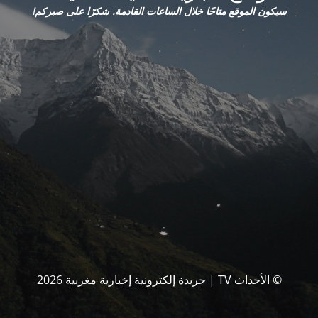
سيكون الموقع متاحًا خلال الساعات القادمة. شكرًا على صبركم!
© الأحداث TV | جريدة إلكترونية إخبارية مغربية 2026