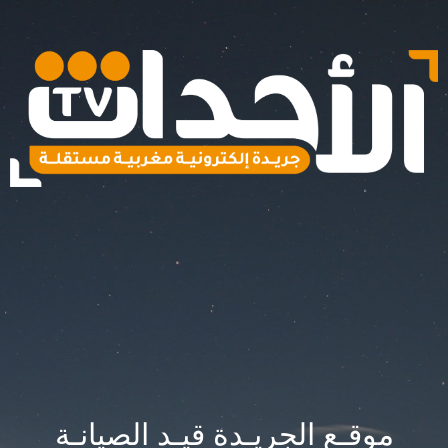
موقـع الجريـدة قيـد الصيانـة