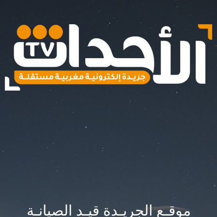
موقـع الجريـدة قيـد الصيانـة