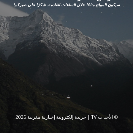
سيكون الموقع متاحًا خلال الساعات القادمة. شكرًا على صبركم!
© الأحداث TV | جريدة إلكترونية إخبارية مغربية 2026