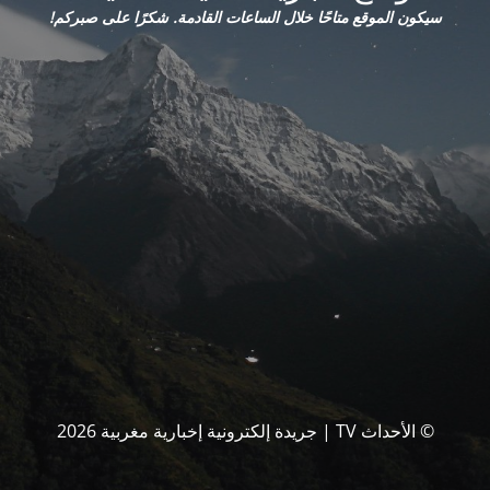
سيكون الموقع متاحًا خلال الساعات القادمة. شكرًا على صبركم!
© الأحداث TV | جريدة إلكترونية إخبارية مغربية 2026