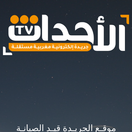
موقـع الجريـدة قيـد الصيانـة