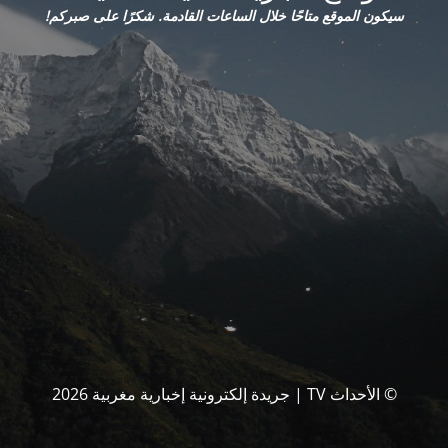
سيكون الموقع متاحًا خلال الساعات القادمة. شكرًا على صبركم!
© الأحداث TV | جريدة إلكترونية إخبارية مغربية 2026