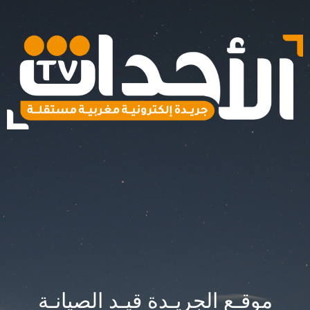
موقـع الجريـدة قيـد الصيانـة