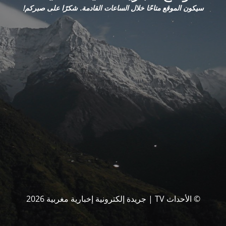
سيكون الموقع متاحًا خلال الساعات القادمة. شكرًا على صبركم!
© الأحداث TV | جريدة إلكترونية إخبارية مغربية 2026