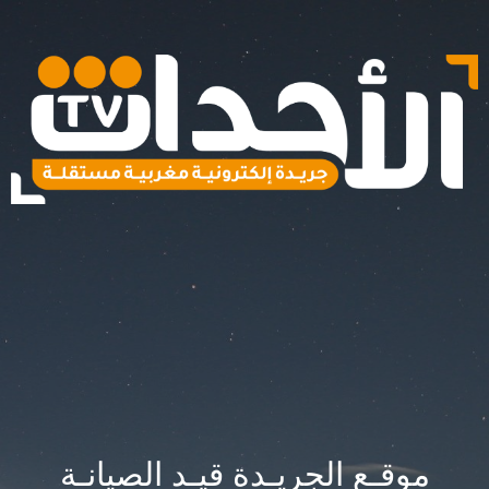
موقـع الجريـدة قيـد الصيانـة