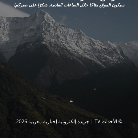
سيكون الموقع متاحًا خلال الساعات القادمة. شكرًا على صبركم!
© الأحداث TV | جريدة إلكترونية إخبارية مغربية 2026