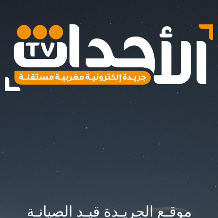
موقـع الجريـدة قيـد الصيانـة