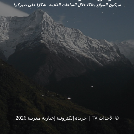
سيكون الموقع متاحًا خلال الساعات القادمة. شكرًا على صبركم!
© الأحداث TV | جريدة إلكترونية إخبارية مغربية 2026