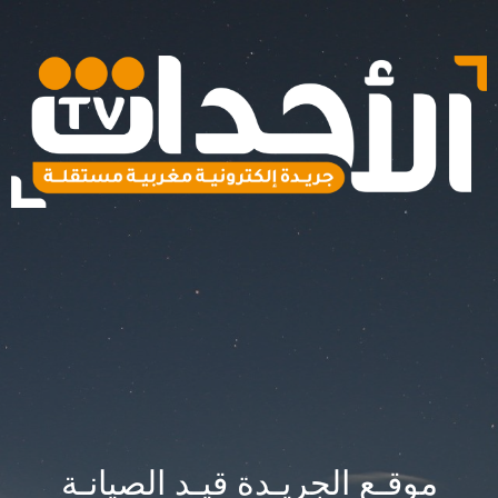
موقـع الجريـدة قيـد الصيانـة