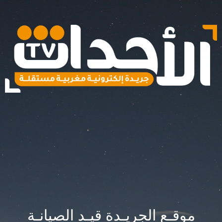
موقـع الجريـدة قيـد الصيانـة