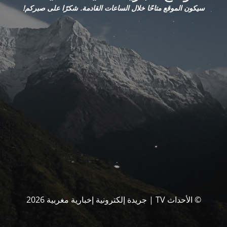
سيكون الموقع متاحًا خلال الساعات القادمة. شكرًا على صبركم!
© الأحداث TV | جريدة إلكترونية إخبارية مغربية 2026