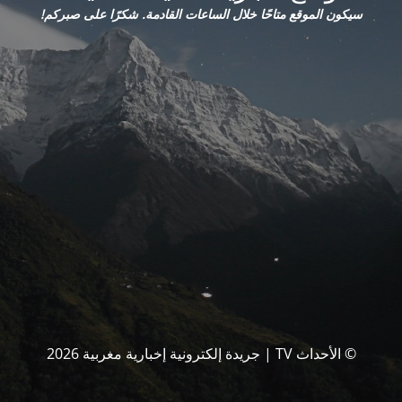
سيكون الموقع متاحًا خلال الساعات القادمة. شكرًا على صبركم!
© الأحداث TV | جريدة إلكترونية إخبارية مغربية 2026