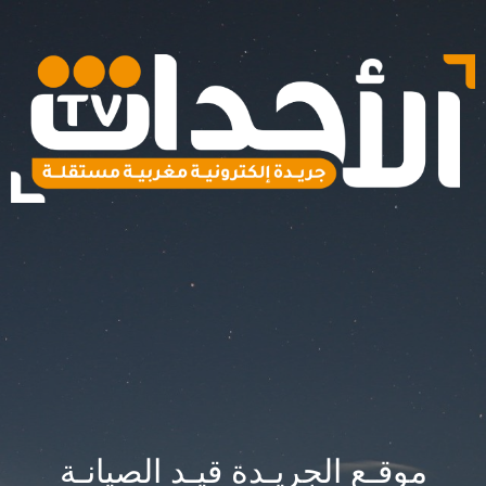
موقـع الجريـدة قيـد الصيانـة