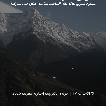
سيكون الموقع متاحًا خلال الساعات القادمة. شكرًا على صبركم!
© الأحداث TV | جريدة إلكترونية إخبارية مغربية 2026