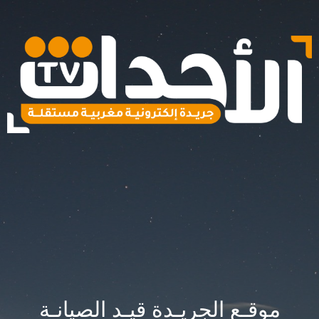
موقـع الجريـدة قيـد الصيانـة