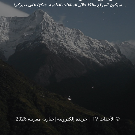
سيكون الموقع متاحًا خلال الساعات القادمة. شكرًا على صبركم!
© الأحداث TV | جريدة إلكترونية إخبارية مغربية 2026