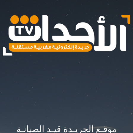
موقـع الجريـدة قيـد الصيانـة