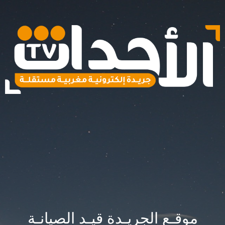
موقـع الجريـدة قيـد الصيانـة