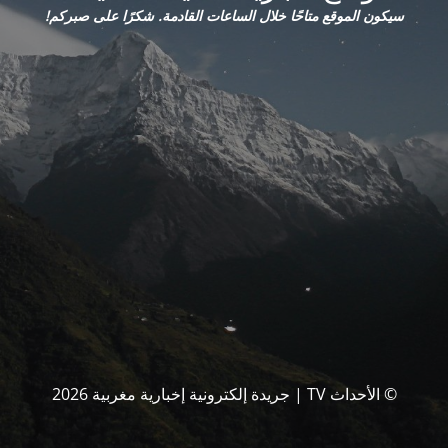
سيكون الموقع متاحًا خلال الساعات القادمة. شكرًا على صبركم!
© الأحداث TV | جريدة إلكترونية إخبارية مغربية 2026