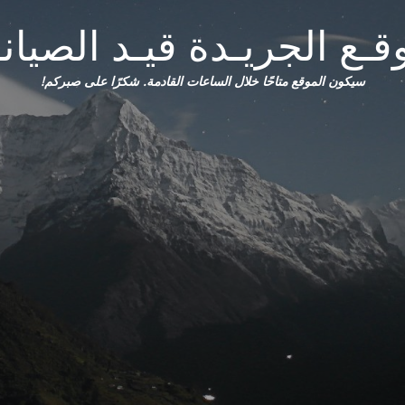
قـع الجريـدة قيـد الصيانـ
سيكون الموقع متاحًا خلال الساعات القادمة. شكرًا على صبركم!