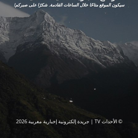
سيكون الموقع متاحًا خلال الساعات القادمة. شكرًا على صبركم!
© الأحداث TV | جريدة إلكترونية إخبارية مغربية 2026