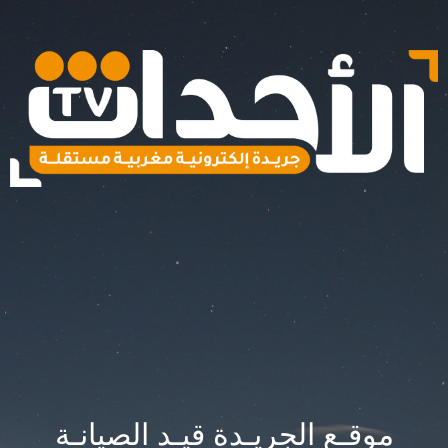
موقـع الجريـدة قيـد الصيانـة