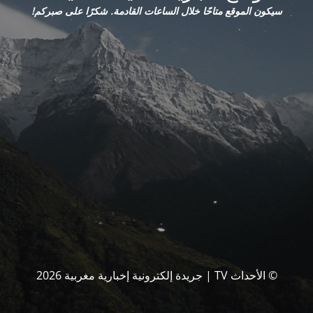
سيكون الموقع متاحًا خلال الساعات القادمة. شكرًا على صبركم!
© الأحداث TV | جريدة إلكترونية إخبارية مغربية 2026