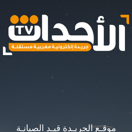
موقـع الجريـدة قيـد الصيانـة