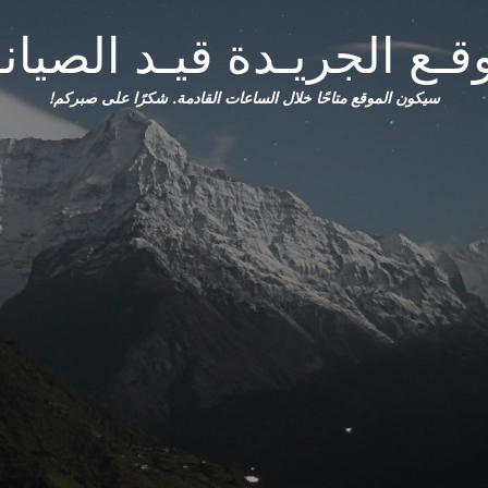
قـع الجريـدة قيـد الصيانـ
سيكون الموقع متاحًا خلال الساعات القادمة. شكرًا على صبركم!