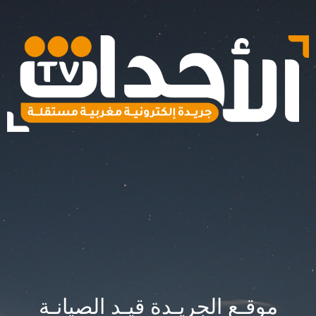
موقـع الجريـدة قيـد الصيانـة