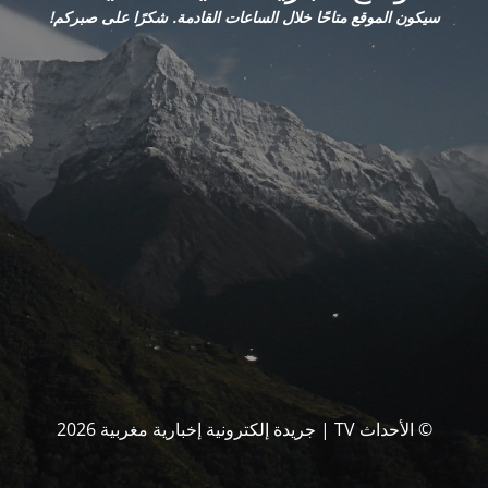
سيكون الموقع متاحًا خلال الساعات القادمة. شكرًا على صبركم!
© الأحداث TV | جريدة إلكترونية إخبارية مغربية 2026