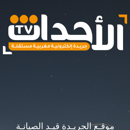
موقـع الجريـدة قيـد الصيانـة