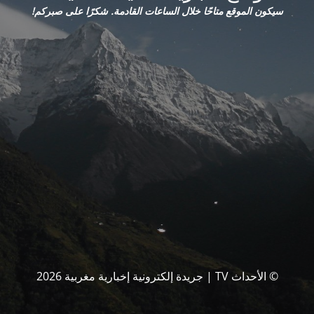
سيكون الموقع متاحًا خلال الساعات القادمة. شكرًا على صبركم!
© الأحداث TV | جريدة إلكترونية إخبارية مغربية 2026