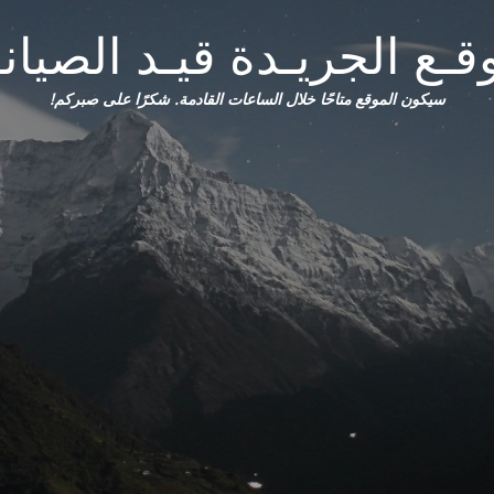
قـع الجريـدة قيـد الصيانـ
سيكون الموقع متاحًا خلال الساعات القادمة. شكرًا على صبركم!